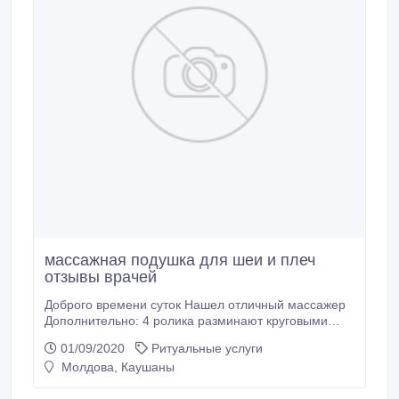
массажная подушка для шеи и плеч
отзывы врачей
Доброго времени суток Нашел отличный массажер
Дополнительно: 4 ролика разминают круговыми
движениями в трех режимах работы - по часовой,
01/09/2020
Ритуальные услуги
против часовой и с инфракрасным подогревом.
Молдова, Каушаны
Служит активизатором кровообращения. Побороть
короновирус в Свердловской области можно только