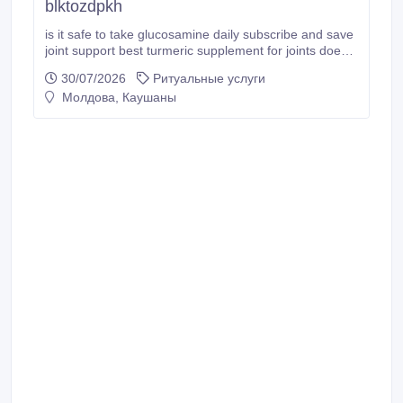
blktozdpkh
is it safe to take glucosamine daily subscribe and save
joint support best turmeric supplement for joints does
turmeric help joint pain best boswellia supplement.
30/07/2026
Ритуальные услуги
Молдова, Каушаны